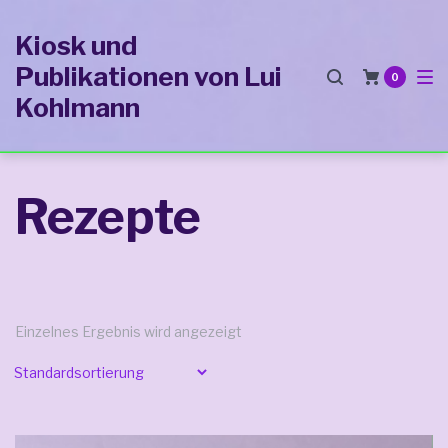
Zur
Zum
Zum
Kiosk und
Hauptnavigation
Inhalt
Footer
Publikationen von Lui
springen
springen
springen
0
Kohlmann
Rezepte
Einzelnes Ergebnis wird angezeigt