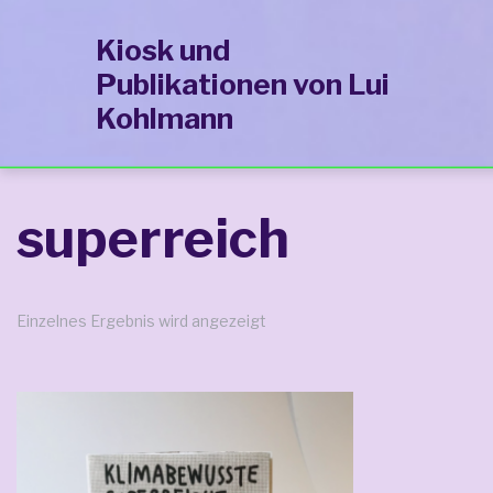
Zur
Zum
Zum
Kiosk und
Hauptnavigation
Inhalt
Footer
Publikationen von Lui
springen
springen
springen
Kohlmann
superreich
Einzelnes Ergebnis wird angezeigt