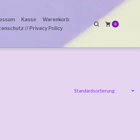
ressum
Kasse
Warenkorb
0
enschutz // Privacy Policy