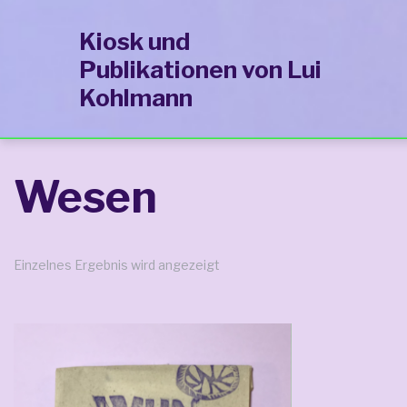
Zur
Zum
Zum
Kiosk und
Hauptnavigation
Inhalt
Footer
Publikationen von Lui
springen
springen
springen
Kohlmann
Wesen
Einzelnes Ergebnis wird angezeigt