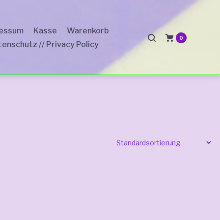
ressum
Kasse
Warenkorb
0
enschutz // Privacy Policy