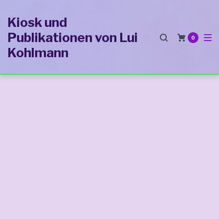
Zur
Zum
Zum
Kiosk und
Hauptnavigation
Inhalt
Footer
Publikationen von Lui
springen
springen
springen
0
Kohlmann