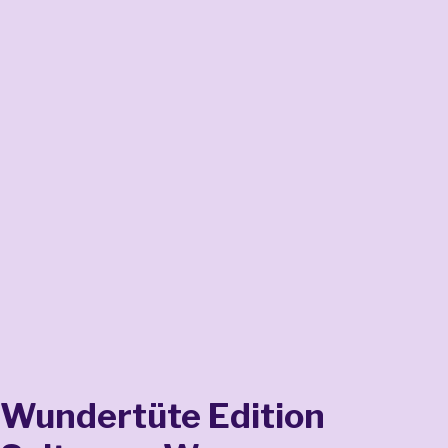
Wundertüte
Edition
Wundertüte Edition
Seltsame