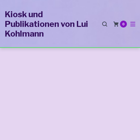
Zur
Zum
Zum
Kiosk und
Hauptnavigation
Inhalt
Footer
Publikationen von Lui
springen
springen
springen
0
Kohlmann